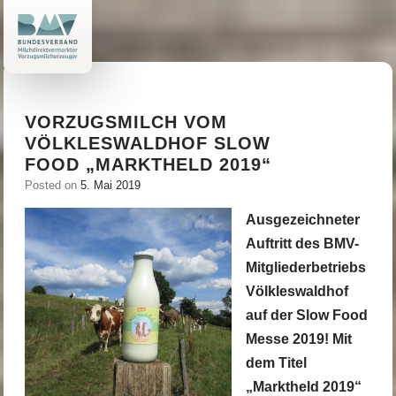
Skip
to
content
VORZUGSMILCH VOM
VÖLKLESWALDHOF SLOW
FOOD „MARKTHELD 2019“
Posted on
5. Mai 2019
Ausgezeichneter
Auftritt des BMV-
Mitgliederbetriebs
Völkleswaldhof
auf der Slow Food
Messe 2019! Mit
dem Titel
„Marktheld 2019“