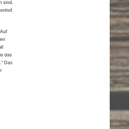
n sind.
denhof.
„Auf
den
ll
de das
e.“ Das
r