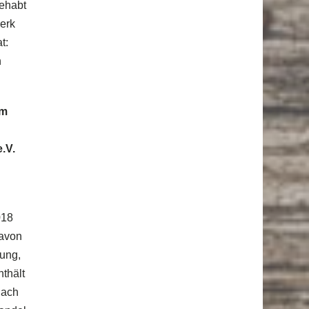
gehabt
werk
t:
h
im
.V.
018
davon
sung,
nthält
nach