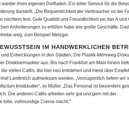
zt wieder ihren eigenen Dorfladen. Ein toller Service für die Bew
derung darstellt. „Die Bequemlichkeit der Verbraucher ist der F
ler nüchtern fest. Gute Qualität und Freundlichkeit sei das A und 
chen Anforderungen zu erfüllen habe wie große Geschäfte. Dad
etriebe weg, zum Beispiel Metzger.
BEWUSSTSEIN IM HANDWERKLICHEN BETR
ds und Entwicklungen in den Städten. Die Plastik-Mehrweg-Disk
er Direktvermarkter aus. Bis nach Frankfurt am Main hinein liefe
 die vielen Cafés, die hier neu entstehen und meist über Empfe
hof Landmilch aufmerksam werden. „Vorzugsmilch liefern wir i
factum brot&butter“, so Müller. „Das Personal ist besonders ges
ch. Die anderen Cafés arbeiten sehr gut und gern mit der
ne tolle, vollmundige Crema macht.“