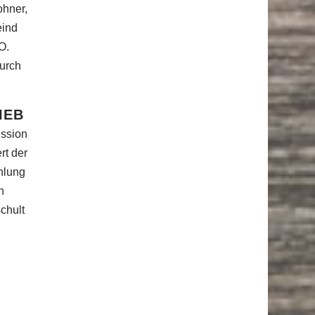
ohner,
eind
O.
urch
IEB
ussion
rt der
hlung
n
chult