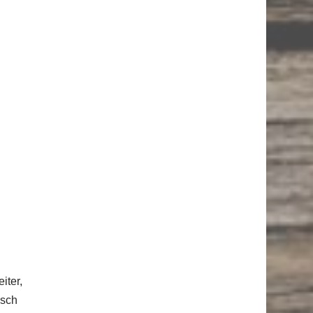
iter,
isch