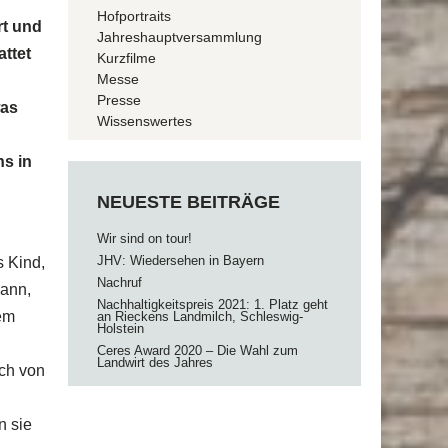
Hofportraits
rt und
Jahreshauptversammlung
ttet
Kurzfilme
Messe
Presse
was
Wissenswertes
ns in
NEUESTE BEITRÄGE
Wir sind on tour!
JHV: Wiedersehen in Bayern
 Kind,
Nachruf
kann,
Nachhaltigkeitspreis 2021: 1. Platz geht
dem
an Rieckens Landmilch, Schleswig-
Holstein
Ceres Award 2020 – Die Wahl zum
Landwirt des Jahres
ich von
n sie