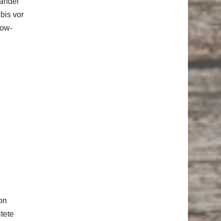
handel
bis vor
now-
on
tete