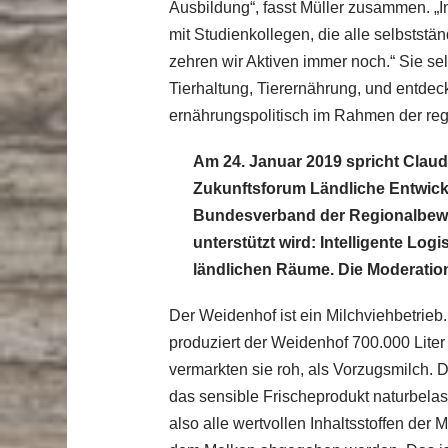
Ausbildung“, fasst Müller zusammen. „
mit Studienkollegen, die alle selbsts
zehren wir Aktiven immer noch.“ Sie selb
Tierhaltung, Tierernährung, und entdec
ernährungspolitisch im Rahmen der reg
Am 24. Januar 2019 spricht Clau
Zukunftsforum Ländliche Entwick
Bundesverband der Regionalbeweg
unterstützt wird: Intelligente Log
ländlichen Räume. Die Moderatio
Der Weidenhof ist ein Milchviehbetrieb. 
produziert der Weidenhof 700.000 Liter 
vermarkten sie roh, als Vorzugsmilch. D
das sensible Frischeprodukt naturbelasse
also alle wertvollen Inhaltsstoffen der