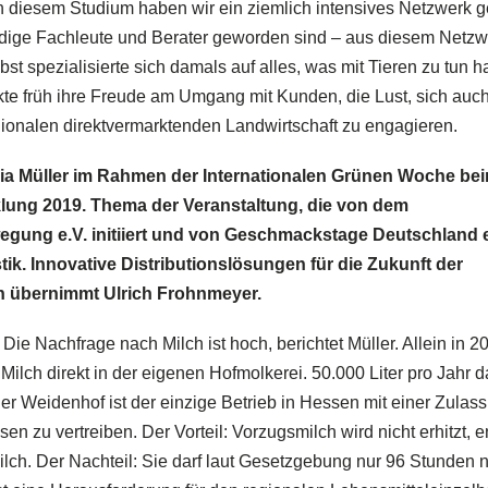
In diesem Studium haben wir ein ziemlich intensives Netzwerk 
tändige Fachleute und Berater geworden sind – aus diesem Netz
st spezialisierte sich damals auf alles, was mit Tieren zu tun ha
kte früh ihre Freude am Umgang mit Kunden, die Lust, sich auc
ionalen direktvermarktenden Landwirtschaft zu engagieren.
dia Müller im Rahmen der Internationalen Grünen Woche be
lung 2019. Thema der Veranstaltung, die von dem
ung e.V. initiiert und von Geschmackstage Deutschland e
istik. Innovative Distributionslösungen für die Zukunft der
n übernimmt Ulrich Frohnmeyer.
Die Nachfrage nach Milch ist hoch, berichtet Müller. Allein in 2
Milch direkt in der eigenen Hofmolkerei. 50.000 Liter pro Jahr 
er Weidenhof ist der einzige Betrieb in Hessen mit einer Zulas
n zu vertreiben. Der Vorteil: Vorzugsmilch wird nicht erhitzt, e
 Milch. Der Nachteil: Sie darf laut Gesetzgebung nur 96 Stunden 